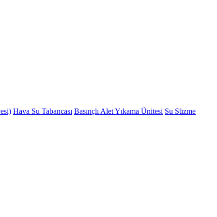
esi)
Hava Su Tabancası
Basınçlı Alet Yıkama Ünitesi
Su Süzme