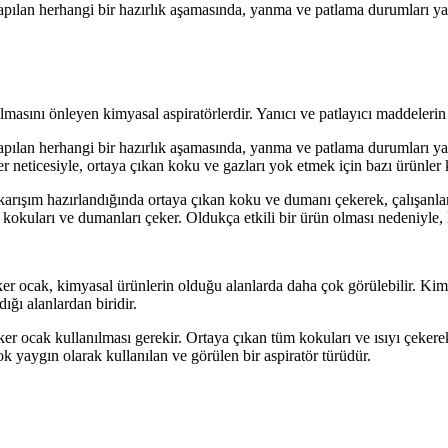
apılan herhangi bir hazırlık aşamasında, yanma ve patlama durumları ya
masını önleyen kimyasal aspiratörlerdir. Yanıcı ve patlayıcı maddelerin
apılan herhangi bir hazırlık aşamasında, yanma ve patlama durumları ya
 neticesiyle, ortaya çıkan koku ve gazları yok etmek için bazı ürünler k
karışım hazırlandığında ortaya çıkan koku ve dumanı çekerek, çalışanlar
kokuları ve dumanları çeker. Oldukça etkili bir ürün olması nedeniyle, l
r ocak, kimyasal ürünlerin olduğu alanlarda daha çok görülebilir. Kimy
ığı alanlardan biridir.
 ocak kullanılması gerekir. Ortaya çıkan tüm kokuları ve ısıyı çekerek,
k yaygın olarak kullanılan ve görülen bir aspiratör türüdür.