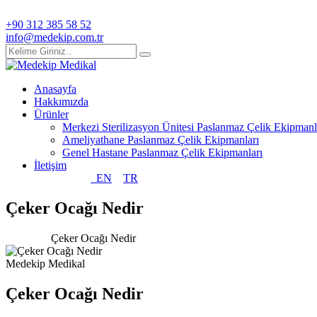
+90 312 385 58 52
info@medekip.com.tr
Anasayfa
Hakkımızda
Ürünler
Merkezi Sterilizasyon Ünitesi Paslanmaz Çelik Ekipmanl
Ameliyathane Paslanmaz Çelik Ekipmanları
Genel Hastane Paslanmaz Çelik Ekipmanları
İletişim
EN
TR
Çeker Ocağı Nedir
Anasayfa
Çeker Ocağı Nedir
Medekip Medikal
Çeker Ocağı Nedir