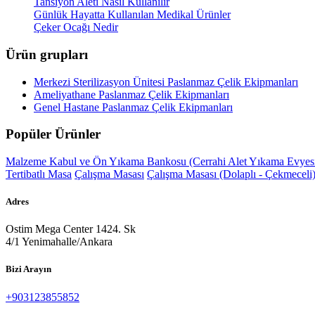
Tansiyon Aleti Nasıl Kullanılır
Günlük Hayatta Kullanılan Medikal Ürünler
Çeker Ocağı Nedir
Ürün grupları
Merkezi Sterilizasyon Ünitesi Paslanmaz Çelik Ekipmanları
Ameliyathane Paslanmaz Çelik Ekipmanları
Genel Hastane Paslanmaz Çelik Ekipmanları
Popüler Ürünler
Malzeme Kabul ve Ön Yıkama Bankosu (Cerrahi Alet Yıkama Evyes
Tertibatlı Masa
Çalışma Masası
Çalışma Masası (Dolaplı - Çekmeceli
Adres
Ostim Mega Center 1424. Sk
4/1 Yenimahalle/Ankara
Bizi Arayın
+903123855852