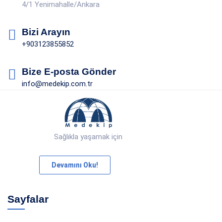
4/1 Yenimahalle/Ankara
Bizi Arayın
+903123855852
Bize E-posta Gönder
info@medekip.com.tr
Sağlıkla yaşamak için
Devamını Oku!
Sayfalar